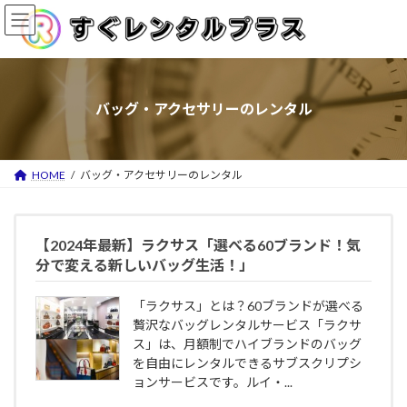
コ
ナ
ン
ビ
テ
ゲ
ン
ー
ツ
シ
バッグ・アクセサリーのレンタル
へ
ョ
ス
ン
キ
に
HOME
バッグ・アクセサリーのレンタル
ッ
移
プ
動
【2024年最新】ラクサス「選べる60ブランド！気
分で変える新しいバッグ生活！」
「ラクサス」とは？60ブランドが選べる
贅沢なバッグレンタルサービス「ラクサ
ス」は、月額制でハイブランドのバッグ
を自由にレンタルできるサブスクリプシ
ョンサービスです。ルイ・...