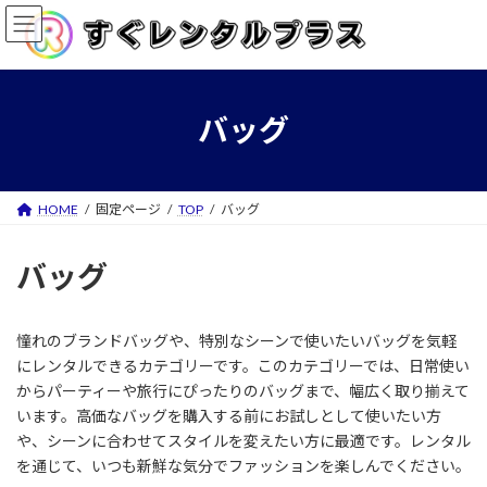
コ
ナ
ン
ビ
テ
ゲ
ン
ー
ツ
シ
へ
ョ
バッグ
ス
ン
キ
に
ッ
移
プ
動
HOME
固定ページ
TOP
バッグ
バッグ
憧れのブランドバッグや、特別なシーンで使いたいバッグを気軽
にレンタルできるカテゴリーです。このカテゴリーでは、日常使い
からパーティーや旅行にぴったりのバッグまで、幅広く取り揃えて
います。高価なバッグを購入する前にお試しとして使いたい方
や、シーンに合わせてスタイルを変えたい方に最適です。レンタル
を通じて、いつも新鮮な気分でファッションを楽しんでください。